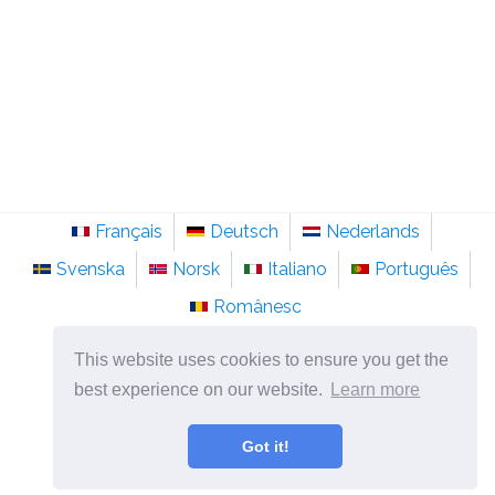
Français
Deutsch
Nederlands
Svenska
Norsk
Italiano
Português
Românesc
©
2026
nl.sainte-anastasie.org
This website uses cookies to ensure you get the
Psychologie, filosofie en denken over het leven.
best experience on our website.
Learn more
Got it!