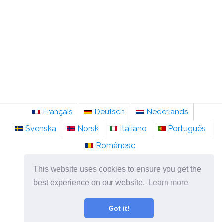
Français
Deutsch
Nederlands
Svenska
Norsk
Italiano
Português
Românesc
©
2026
nl.sainte-anastasie.org
This website uses cookies to ensure you get the
Psychologie, filosofie en denken over het leven.
best experience on our website.
Learn more
Got it!