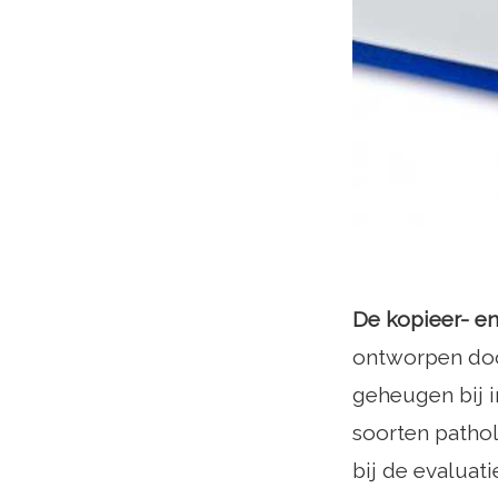
De kopieer- en
ontworpen doo
geheugen bij 
soorten patho
bij de evaluati