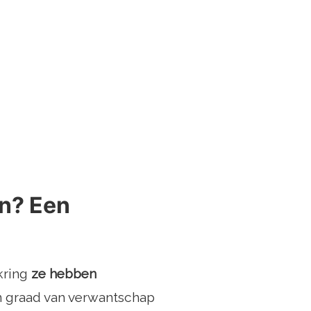
en? Een
kring
ze hebben
 graad van verwantschap