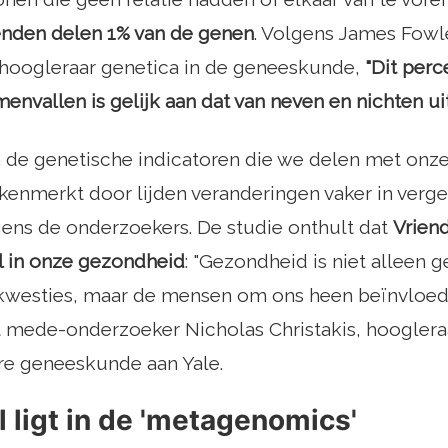
ienden delen 1% van de genen
. Volgens James Fowle
hoogleraar genetica in de geneeskunde,
"Dit perc
envallen is gelijk aan dat van neven en nichten ui
n de genetische indicatoren die we delen met onz
enmerkt door lijden veranderingen vaker in vergel
ens de onderzoekers. De studie onthult dat
Vrien
ol in onze gezondheid
: "Gezondheid is niet alleen 
 kwesties, maar de mensen om ons heen beïnvloed
t mede-onderzoeker Nicholas Christakis, hoogleraa
re geneeskunde aan Yale.
l ligt in de 'metagenomics'