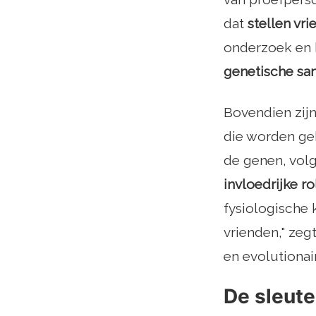
dat
stellen vr
onderzoek en 
genetische sam
Bovendien zij
die worden gek
de genen, volg
invloedrijke r
fysiologische
vrienden," zeg
en evolutionai
De sleute