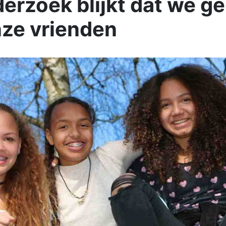
derzoek blijkt dat we g
ze vrienden