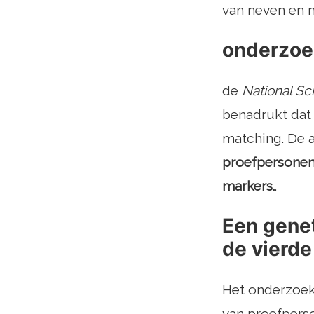
van neven en n
onderzoe
de
National S
benadrukt dat
matching. De 
proefpersonen
markers.
.
Een genet
de vierde
Het onderzoek
van proefperso