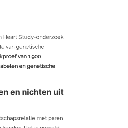
m Heart Study-onderzoek
e van genetische
proef van 1.900
iabelen en genetische
en en nichten uit
tschapsrelatie met paren
n kenden. Het is gemeld