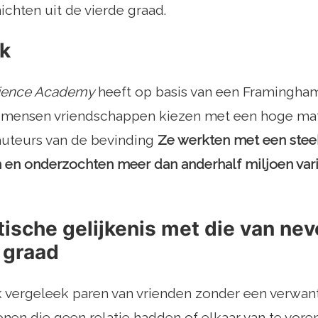
ichten uit de vierde graad.
k
cience Academy
heeft op basis van een Framingha
 mensen vriendschappen kiezen met een hoge mat
auteurs van de bevinding
Ze werkten met een steek
 en onderzochten meer dan anderhalf miljoen var
ische gelijkenis met die van nev
 graad
 vergeleek paren van vrienden zonder een verwan
nen die geen relatie hadden of elkaar van te vore