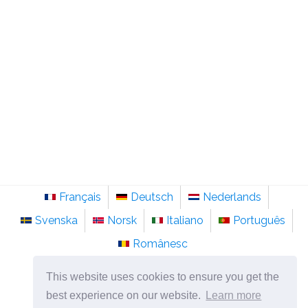
Français
Deutsch
Nederlands
Svenska
Norsk
Italiano
Português
Românesc
©
2026
nl.sainte-anastasie.org
This website uses cookies to ensure you get the
Psychologie, filosofie en denken over het leven.
best experience on our website.
Learn more