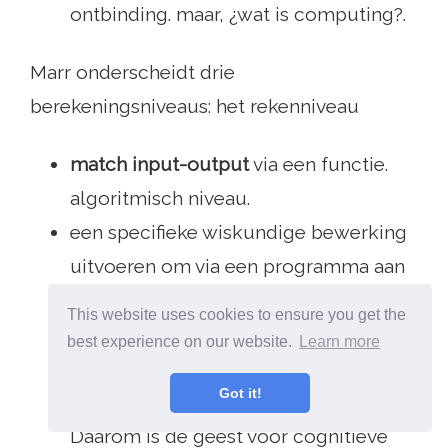
ontbinding. maar, ¿wat is computing?.
Marr onderscheidt drie
berekeningsniveaus: het rekenniveau
match input-output
via een functie.
algoritmisch niveau.
een specifieke wiskundige bewerking
uitvoeren om via een programma aan
te geven hoe de vorige functie moet
This website uses cookies to ensure you get the
worden uitgevoerd. niveau van
best experience on our website.
Learn more
implementatie.
Got it!
fysieke toepassing van de operatie.
Daarom is de geest voor cognitieve