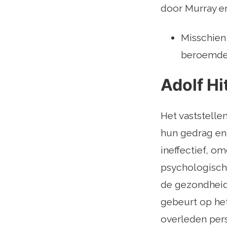
door Murray en
Misschien 
beroemde 
Adolf Hi
Het vaststelle
hun gedrag en
ineffectief, o
psychologisch
de gezondheid
gebeurt op he
overleden per