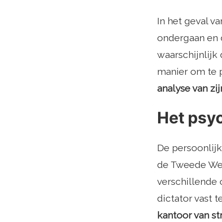
In het geval va
ondergaan en d
waarschijnlij
manier om te p
analyse van zi
Het psyc
De persoonlijk
de Tweede Were
verschillende 
dictator vast t
kantoor van st