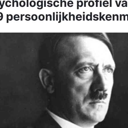
ychologische profiel va
 9 persoonlijkheidsken