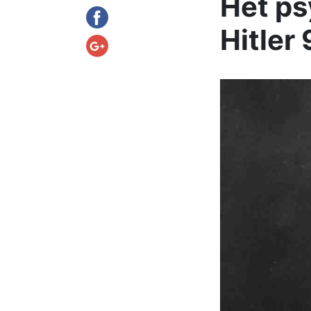
Het ps
Hitler