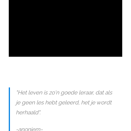
ad
"Het leven is zo'n goede leraar, dat als
je geen les hebt geleerd, het je wordt
herhaald".
-anoniem-